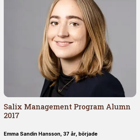
Nödvändiga
Dessa kakor
går inte att
välja bort. De
behövs för
att hemsidan
över huvud
taget ska
fungera.
Salix Management Program Alumn
2017
Statistik
För att vi ska
Emma Sandin Hansson, 37 år, började
kunna