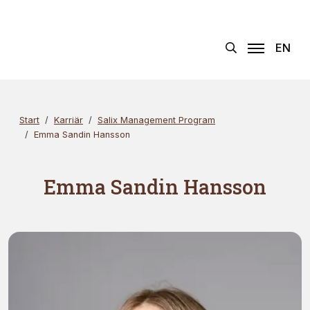
Hoppa
Sök
×
till
innehållet
EN
Start
Karriär
Salix Management Program
Emma Sandin Hansson
Emma Sandin Hansson