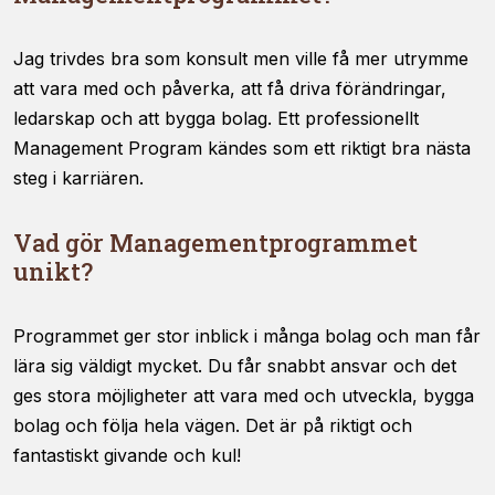
viss
funktionalitet
Jag trivdes bra som konsult men ville få mer utrymme
att försvinna
från
att vara med och påverka, att få driva förändringar,
hemsidan.
ledarskap och att bygga bolag. Ett professionellt
Management Program kändes som ett riktigt bra nästa
steg i karriären.
Marknadsföring
Genom att dela
med dig av dina
Vad gör Managementprogrammet
intressen och ditt
unikt?
beteende när du
surfar ökar du
chansen att få se
Programmet ger stor inblick i många bolag och man får
personligt
anpassat innehåll
lära sig väldigt mycket. Du får snabbt ansvar och det
och erbjudanden.
ges stora möjligheter att vara med och utveckla, bygga
bolag och följa hela vägen. Det är på riktigt och
fantastiskt givande och kul!