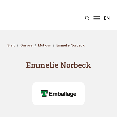
Hoppa
Sök
×
till
innehållet
EN
Start
Om oss
Möt oss
Emmelie Norbeck
Emmelie Norbeck