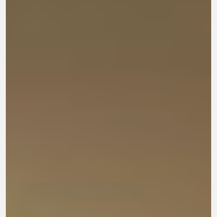
viss
funktionalitet
att försvinna
från
hemsidan.
Marknadsföring
Genom att dela
med dig av dina
intressen och ditt
beteende när du
surfar ökar du
chansen att få se
personligt
anpassat innehåll
och erbjudanden.