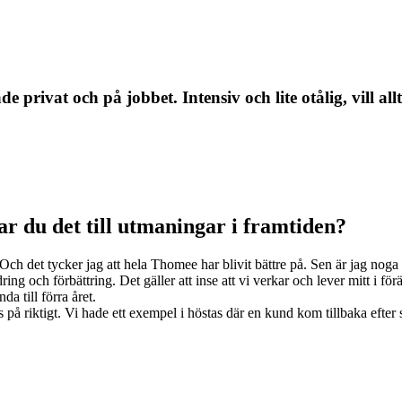
rivat och på jobbet. Intensiv och lite otålig, vill allti
r du det till utmaningar i framtiden?
 Och det tycker jag att hela Thomee har blivit bättre på. Sen är jag noga m
ing och förbättring. Det gäller att inse att vi verkar och lever mitt i f
a till förra året.
på riktigt. Vi hade ett exempel i höstas där en kund kom tillbaka efter 