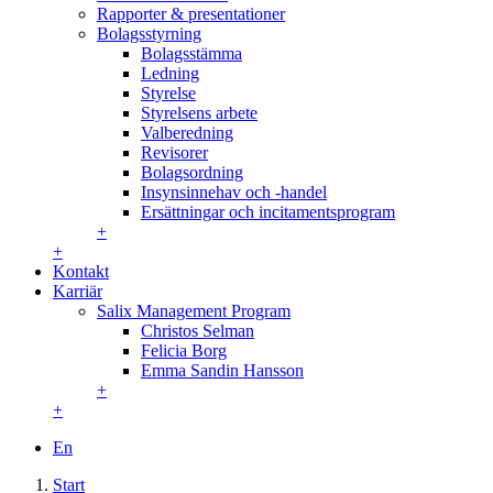
Rapporter & presentationer
Bolagsstyrning
Bolagsstämma
Ledning
Styrelse
Styrelsens arbete
Valberedning
Revisorer
Bolagsordning
Insynsinnehav och -handel
Ersättningar och incitamentsprogram
+
+
Kontakt
Karriär
Salix Management Program
Christos Selman
Felicia Borg
Emma Sandin Hansson
+
+
En
Start