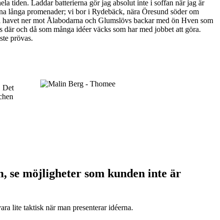
 hela tiden. Laddar batterierna gör jag absolut inte i soffan när jag är
gärna långa promenader; vi bor i Rydebäck, nära Öresund söder om
till havet ner mot Ålabodarna och Glumslövs backar med ön Hven som
ecis där och då som många idéer väcks som har med jobbet att göra.
ste prövas.
. Det
schen
em, se möjligheter som kunden inte är
vara lite taktisk när man presenterar idéerna.