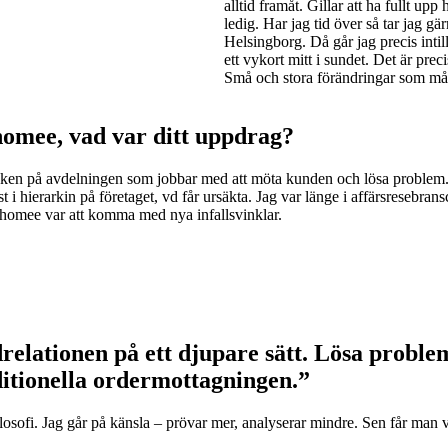
alltid framåt. Gillar att ha fullt upp
ledig. Har jag tid över så tar jag 
Helsingborg. Då går jag precis in
ett vykort mitt i sundet. Det är pr
Små och stora förändringar som må
homee, vad var ditt uppdrag?
ycken på avdelningen som jobbar med att möta kunden och lösa problem
st i hierarkin på företaget, vd får ursäkta. Jag var länge i affärsresebran
Thomee var att komma med nya infallsvinklar.
drelationen på ett djupare sätt. Lösa probl
itionella ordermottagningen.”
 filosofi. Jag går på känsla – prövar mer, analyserar mindre. Sen får man 