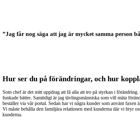
”Jag får nog säga att jag är mycket samma person både p
Hur ser du på förändringar, och hur koppla
Som chef är det mitt uppdrag att få alla att tro på styrkan i förändring.
funkade bättre. Samtidigt är jag tävlingsmänniska som vill mäta förändr
beställer via vår portal. Sedan har vi några kunder som använt faxen änd
Vi måste behålla den familjära relationen med kunderna där vi bryr oss 
kunderna.