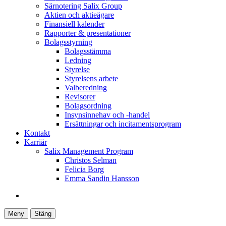
Särnotering Salix Group
Aktien och aktieägare
Finansiell kalender
Rapporter & presentationer
Bolagsstyrning
Bolagsstämma
Ledning
Styrelse
Styrelsens arbete
Valberedning
Revisorer
Bolagsordning
Insynsinnehav och -handel
Ersättningar och incitamentsprogram
Kontakt
Karriär
Salix Management Program
Christos Selman
Felicia Borg
Emma Sandin Hansson
Meny
Stäng