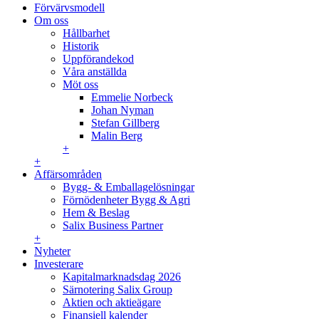
Förvärvsmodell
Om oss
Hållbarhet
Historik
Uppförandekod
Våra anställda
Möt oss
Emmelie Norbeck
Johan Nyman
Stefan Gillberg
Malin Berg
+
+
Affärsområden
Bygg- & Emballagelösningar
Förnödenheter Bygg & Agri
Hem & Beslag
Salix Business Partner
+
Nyheter
Investerare
Kapitalmarknadsdag 2026
Särnotering Salix Group
Aktien och aktieägare
Finansiell kalender