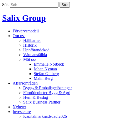
Hoppa
Sök
Sök
till
innehållet
Salix Group
Förvärvsmodell
Om oss
Hållbarhet
Historik
Uppförandekod
Våra anställda
Möt oss
Emmelie Norbeck
Johan Nyman
Stefan Gillberg
Malin Berg
Affärsområden
Bygg- & Emballagelösningar
Förnödenheter Bygg & Agri
Hem & Beslag
Salix Business Partner
Nyheter
Investerare
Kapitalmarknadsdag 2026