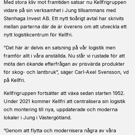
Med stora kliv mot framtiden satsar nu Kellfrigruppen
förbättra
vidare på sin verksamhet i Jung tillsammans med
hemsidans
funktionalitet
Stenhaga Invest AB. Ett nytt tioårigt avtal har skrivits
och
mellan parterna där de är överens om att utveckla ett
uppbyggnad,
baserat på
nytt logistikcentrum för Kellfri.
hur
hemsidan
”Det här är delvis en satsning på vår logistik men
används.
framför allt i våra anställda. Nu står vi rustade för att
möta den ökande efterfrågan av prisvärda produkter
för skog- och lantbruk”, säger Carl-Axel Svensson, vd
Upplevelse
För att vår
på Kellfri.
hemsida ska
prestera så
Kellfrigruppen fortsätter att växa sedan starten 1952.
bra som
Under 2021 kommer Kellfri att centralisera sin logistik
möjligt
och montering till nya, uppdaterade och moderna
under ditt
besök. Om
lokaler i Jung i Västergötland.
du nekar de
här kakorna
”Genom att flytta och modernisera några av våra
kommer