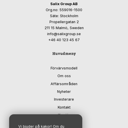
Salix Group AB
Org.no: 559016-1500
Säte: Stockholm
Propellergatan 2
211 15 Malmö, Sweden
info@salixgroup.se
+46 40 123 45 67
Huvudmeny
Förvärvsmodell
Om oss
Affärsområden
Nyheter
Investerare
Kontakt
Karriär
Vi bjuder på kakor! Om du