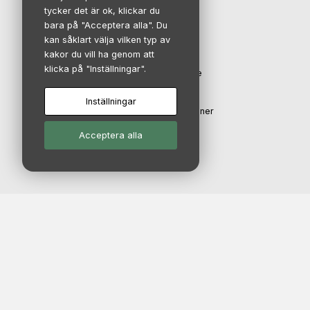
tycker det är ok, klickar du
IR-avdelning
bara på "Acceptera alla". Du
kan såklart välja vilken typ av
kakor du vill ha genom att
Investerare
klicka på "Inställningar".
Aktien och aktieägare
Finansiell kalender
Inställningar
Rapporter & presentationer
Bolagsstyrning
Acceptera alla
© Copyright 2026 - Salix Group AB |
Vi använder cookies för
att förbättra våra tjänster
| Ansvarsfriskrivning: Marknadsdata