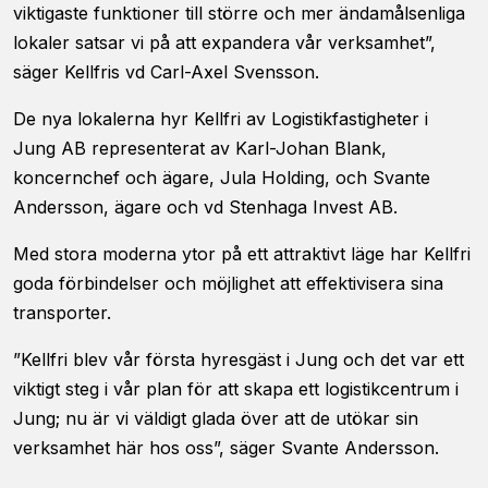
viktigaste funktioner till större och mer ändamålsenliga
viss
funktionalitet
lokaler satsar vi på att expandera vår verksamhet”,
att försvinna
säger Kellfris vd Carl-Axel Svensson.
från
hemsidan.
De nya lokalerna hyr Kellfri av Logistikfastigheter i
Jung AB representerat av Karl-Johan Blank,
Marknadsföring
koncernchef och ägare, Jula Holding, och Svante
Genom att dela
Andersson, ägare och vd Stenhaga Invest AB.
med dig av dina
intressen och ditt
Med stora moderna ytor på ett attraktivt läge har Kellfri
beteende när du
goda förbindelser och möjlighet att effektivisera sina
surfar ökar du
chansen att få se
transporter.
personligt
anpassat innehåll
”Kellfri blev vår första hyresgäst i Jung och det var ett
och erbjudanden.
viktigt steg i vår plan för att skapa ett logistikcentrum i
Jung; nu är vi väldigt glada över att de utökar sin
verksamhet här hos oss”, säger Svante Andersson.