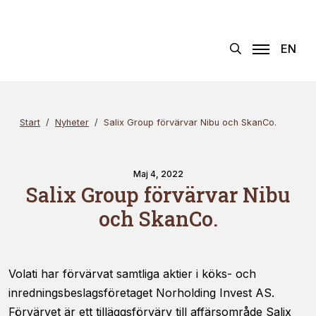
Hoppa
Sök
×
till
innehållet
EN
Start
Nyheter
Salix Group förvärvar Nibu och SkanCo.
Maj 4, 2022
Salix Group förvärvar Nibu
och SkanCo.
Volati har förvärvat samtliga aktier i köks- och
inredningsbeslagsföretaget Norholding Invest AS.
Förvärvet är ett tilläggsförvärv till affärsområde Salix