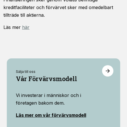
viss
kreditfaciliteter och förvärvet sker med omedelbart
funktionalitet
tillträde till aktierna.
att försvinna
från
hemsidan.
Läs mer
här
Marknadsföring
Genom att dela
med dig av dina
intressen och ditt
beteende när du
Sälja till oss
surfar ökar du
Vår Förvärvsmodell
chansen att få se
personligt
anpassat innehåll
Vi investerar i människor och i
och erbjudanden.
företagen bakom dem.
Läs mer om vår förvärvsmodell