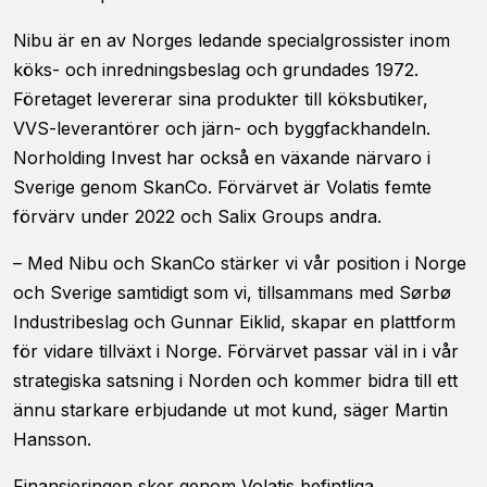
förbättra
hemsidans
Nibu är en av Norges ledande specialgrossister inom
funktionalitet
köks- och inredningsbeslag och grundades 1972.
och
Företaget levererar sina produkter till köksbutiker,
uppbyggnad,
baserat på
VVS-leverantörer och järn- och byggfackhandeln.
hur
Norholding Invest har också en växande närvaro i
hemsidan
Sverige genom SkanCo. Förvärvet är Volatis femte
används.
förvärv under 2022 och Salix Groups andra.
Upplevelse
– Med Nibu och SkanCo stärker vi vår position i Norge
För att vår
och Sverige samtidigt som vi, tillsammans med Sørbø
hemsida ska
Industribeslag och Gunnar Eiklid, skapar en plattform
prestera så
för vidare tillväxt i Norge. Förvärvet passar väl in i vår
bra som
möjligt
strategiska satsning i Norden och kommer bidra till ett
under ditt
ännu starkare erbjudande ut mot kund, säger Martin
besök. Om
du nekar de
Hansson.
här kakorna
kommer
Finansieringen sker genom Volatis befintliga