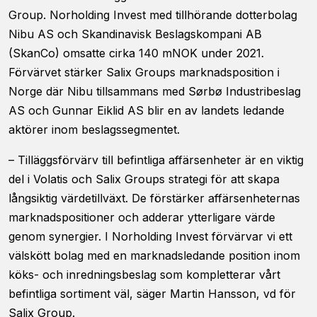
Group. Norholding Invest med tillhörande dotterbolag
Nibu AS och Skandinavisk Beslagskompani AB
(SkanCo) omsatte cirka 140 mNOK under 2021.
Förvärvet stärker Salix Groups marknadsposition i
Norge där Nibu tillsammans med Sørbø Industribeslag
AS och Gunnar Eiklid AS blir en av landets ledande
Nödvändiga
aktörer inom beslagssegmentet.
Dessa kakor
går inte att
– Tilläggsförvärv till befintliga affärsenheter är en viktig
välja bort. De
del i Volatis och Salix Groups strategi för att skapa
behövs för
att hemsidan
långsiktig värdetillväxt. De förstärker affärsenheternas
över huvud
marknadspositioner och adderar ytterligare värde
taget ska
fungera.
genom synergier. I Norholding Invest förvärvar vi ett
välskött bolag med en marknadsledande position inom
köks- och inredningsbeslag som kompletterar vårt
Statistik
befintliga sortiment väl, säger Martin Hansson, vd för
För att vi ska
Salix Group.
kunna