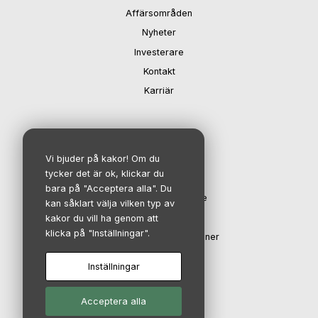
Affärsområden
Nyheter
Investerare
Kontakt
Karriär
IR-avdelning
Vi bjuder på kakor! Om du
tycker det är ok, klickar du
Investerare
bara på "Acceptera alla". Du
Aktien och aktieägare
kan såklart välja vilken typ av
Finansiell kalender
kakor du vill ha genom att
klicka på "Inställningar".
Rapporter & presentationer
Bolagsstyrning
Inställningar
Acceptera alla