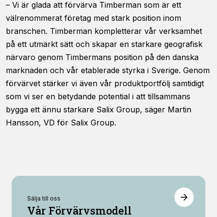
– Vi är glada att förvärva Timberman som är ett
förbättra
hemsidans
välrenommerat företag med stark position inom
funktionalitet
branschen. Timberman kompletterar vår verksamhet
och
på ett utmärkt sätt och skapar en starkare geografisk
uppbyggnad,
baserat på
närvaro genom Timbermans position på den danska
hur
marknaden och vår etablerade styrka i Sverige. Genom
hemsidan
förvärvet stärker vi även vår produktportfölj samtidigt
används.
som vi ser en betydande potential i att tillsammans
bygga ett ännu starkare Salix Group, säger Martin
Upplevelse
Hansson, VD för Salix Group.
För att vår
hemsida ska
prestera så
bra som
möjligt
under ditt
besök. Om
du nekar de
Sälja till oss
här kakorna
Vår Förvärvsmodell
kommer