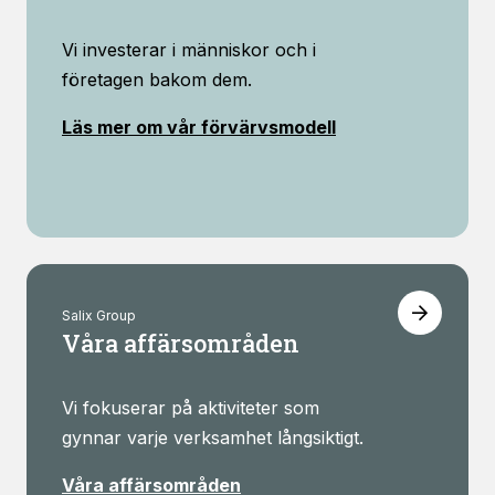
viss
funktionalitet
Vi investerar i människor och i
att försvinna
företagen bakom dem.
från
hemsidan.
Läs mer om vår förvärvsmodell
Marknadsföring
Genom att dela
med dig av dina
intressen och ditt
beteende när du
surfar ökar du
chansen att få se
Salix Group
personligt
Våra affärsområden
anpassat innehåll
och erbjudanden.
Vi fokuserar på aktiviteter som
gynnar varje verksamhet långsiktigt.
Våra affärsområden