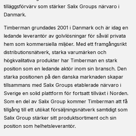
tilläggsförvärv som stärker Salix Groups närvaro i
Danmark.
Timberman grundades 2001 i Danmark och är idag en
ledande leverantör av golvlösningar för såväl privata
hem som kommersiella miljöer. Med ett framgångsrikt
Nödvändiga
distributionsnätverk, starka varumärken och
Dessa kakor
högkvalitativa produkter har Timberman en stark
går inte att
position som en ledande aktör inom sin bransch. Den
välja bort. De
starka positionen på den danska marknaden skapar
behövs för
att hemsidan
tillsammans med Salix Groups etablerade närvaro i
över huvud
Sverige en solid plattform för fortsatt tillväxt i Norden.
taget ska
fungera.
Som en del av Salix Group kommer Timberman att få
tillgång till ett utökat försäljningsnätverk samtidigt som
Salix Group stärker sitt produktsortiment och sin
Statistik
position som helhetsleverantör.
För att vi ska
kunna