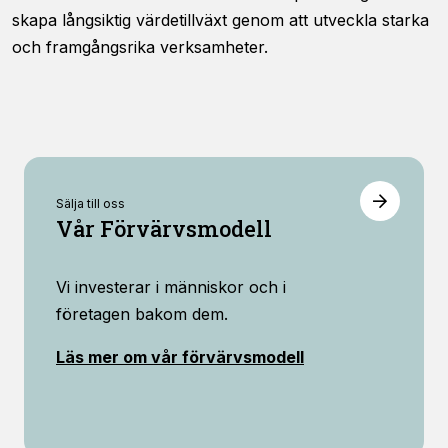
viss
skapa långsiktig värdetillväxt genom att utveckla starka
funktionalitet
och framgångsrika verksamheter.
att försvinna
från
hemsidan.
Marknadsföring
Genom att dela
med dig av dina
Sälja till oss
Vår Förvärvsmodell
intressen och ditt
beteende när du
surfar ökar du
chansen att få se
Vi investerar i människor och i
personligt
företagen bakom dem.
anpassat innehåll
och erbjudanden.
Läs mer om vår förvärvsmodell