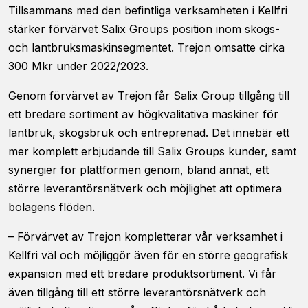
Tillsammans med den befintliga verksamheten i Kellfri
stärker förvärvet Salix Groups position inom skogs-
och lantbruksmaskinsegmentet. Trejon omsatte cirka
300 Mkr under 2022/2023.
Genom förvärvet av Trejon får Salix Group tillgång till
ett bredare sortiment av högkvalitativa maskiner för
Nödvändiga
lantbruk, skogsbruk och entreprenad. Det innebär ett
Dessa kakor
går inte att
mer komplett erbjudande till Salix Groups kunder, samt
välja bort. De
synergier för plattformen genom, bland annat, ett
behövs för
att hemsidan
större leverantörsnätverk och möjlighet att optimera
över huvud
bolagens flöden.
taget ska
fungera.
– Förvärvet av Trejon kompletterar vår verksamhet i
Kellfri väl och möjliggör även för en större geografisk
expansion med ett bredare produktsortiment. Vi får
Statistik
För att vi ska
även tillgång till ett större leverantörsnätverk och
kunna