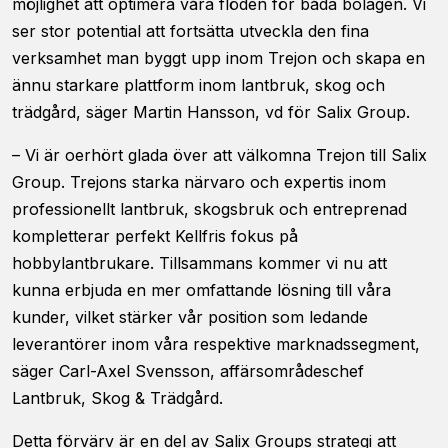
möjlighet att optimera våra flöden för båda bolagen. Vi
förbättra
ser stor potential att fortsätta utveckla den fina
hemsidans
funktionalitet
verksamhet man byggt upp inom Trejon och skapa en
och
ännu starkare plattform inom lantbruk, skog och
uppbyggnad,
trädgård, säger Martin Hansson, vd för Salix Group.
baserat på
hur
hemsidan
– Vi är oerhört glada över att välkomna Trejon till Salix
används.
Group. Trejons starka närvaro och expertis inom
professionellt lantbruk, skogsbruk och entreprenad
kompletterar perfekt Kellfris fokus på
Upplevelse
hobbylantbrukare. Tillsammans kommer vi nu att
För att vår
hemsida ska
kunna erbjuda en mer omfattande lösning till våra
prestera så
kunder, vilket stärker vår position som ledande
bra som
möjligt
leverantörer inom våra respektive marknadssegment,
under ditt
säger Carl-Axel Svensson, affärsområdeschef
besök. Om
Lantbruk, Skog & Trädgård.
du nekar de
här kakorna
Detta förvärv är en del av Salix Groups strategi att
kommer