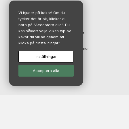
IR-avdelning
Vi bjuder på kakor! Om du
tycker det är ok, klickar du
Investerare
bara på "Acceptera alla". Du
kan såklart välja vilken typ av
Aktien och aktieägare
kakor du vill ha genom att
Finansiell kalender
klicka på "Inställningar".
Rapporter & presentationer
Bolagsstyrning
Inställningar
Acceptera alla
© Copyright 2026 - Salix Group AB |
Vi använder cookies för