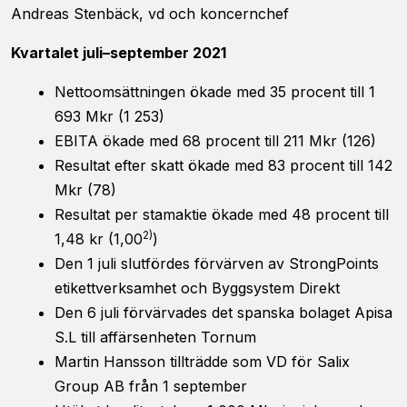
Andreas Stenbäck, vd och koncernchef
Kvartalet juli–september 2021
Nettoomsättningen ökade med 35 procent till 1
693 Mkr (1 253)
EBITA ökade med 68 procent till 211 Mkr (126)
Nödvändiga
Resultat efter skatt ökade med 83 procent till 142
Dessa kakor
Mkr (78)
går inte att
välja bort. De
Resultat per stamaktie ökade med 48 procent till
behövs för
2)
1,48 kr (1,00
)
att hemsidan
Den 1 juli slutfördes förvärven av StrongPoints
över huvud
taget ska
etikettverksamhet och Byggsystem Direkt
fungera.
Den 6 juli förvärvades det spanska bolaget Apisa
S.L till affärsenheten Tornum
Martin Hansson tillträdde som VD för Salix
Statistik
För att vi ska
Group AB från 1 september
kunna