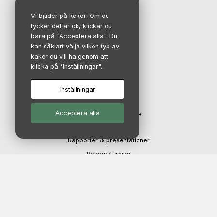
Nyheter
Investerare
Vi bjuder på kakor! Om du
tycker det är ok, klickar du
Kontakt
bara på "Acceptera alla". Du
Karriär
kan såklart välja vilken typ av
kakor du vill ha genom att
klicka på "Inställningar".
IR-avdelning
Inställningar
Investerare
Acceptera alla
Aktien och aktieägare
Finansiell kalender
Rapporter & presentationer
Bolagsstyrning