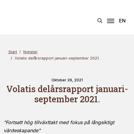
Hoppa
Sök
×
till
innehållet
EN
Start
Nyheter
Volatis delårsrapport januari-september 2021.
Oktober 26, 2021
Volatis delårsrapport januari-
september 2021.
”Fortsatt hög tillväxttakt med fokus på långsiktigt
värdeskapande”