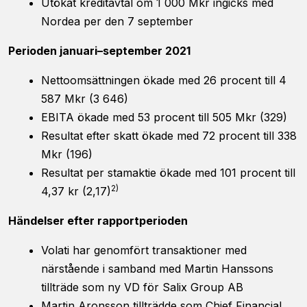
Utökat kreditavtal om 1 000 Mkr ingicks med
förbättra
Nordea per den 7 september
hemsidans
funktionalitet
Perioden januari–september 2021
och
uppbyggnad,
baserat på
Nettoomsättningen ökade med 26 procent till 4
hur
587 Mkr (3 646)
hemsidan
EBITA ökade med 53 procent till 505 Mkr (329)
används.
Resultat efter skatt ökade med 72 procent till 338
Mkr (196)
Upplevelse
Resultat per stamaktie ökade med 101 procent till
För att vår
2)
4,37 kr (2,17)
hemsida ska
prestera så
Händelser efter rapportperioden
bra som
möjligt
under ditt
Volati har genomfört transaktioner med
besök. Om
närstående i samband med Martin Hanssons
du nekar de
tillträde som ny VD för Salix Group AB
här kakorna
kommer
Martin Aronsson tillträdde som Chief Financial