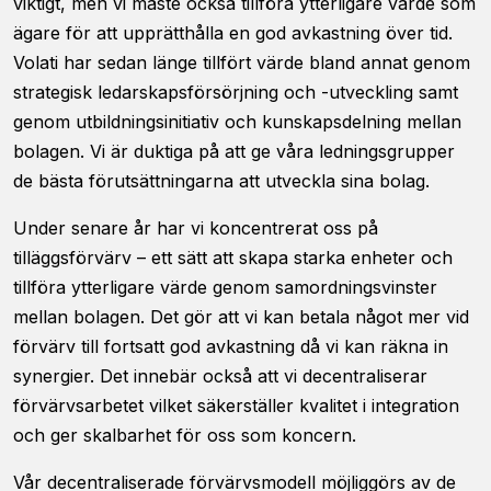
viktigt, men vi måste också tillföra ytterligare värde som
ägare för att upprätthålla en god avkastning över tid.
Volati har sedan länge tillfört värde bland annat genom
strategisk ledarskapsförsörjning och -utveckling samt
genom utbildningsinitiativ och kunskapsdelning mellan
bolagen. Vi är duktiga på att ge våra ledningsgrupper
de bästa förutsättningarna att utveckla sina bolag.
Under senare år har vi koncentrerat oss på
tilläggsförvärv – ett sätt att skapa starka enheter och
tillföra ytterligare värde genom samordningsvinster
mellan bolagen. Det gör att vi kan betala något mer vid
förvärv till fortsatt god avkastning då vi kan räkna in
synergier. Det innebär också att vi decentraliserar
förvärvsarbetet vilket säkerställer kvalitet i integration
och ger skalbarhet för oss som koncern.
Vår decentraliserade förvärvsmodell möjliggörs av de