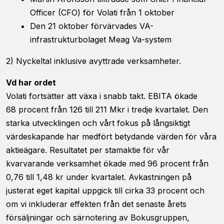
viss
Officer (CFO) för Volati från 1 oktober
funktionalitet
Den 21 oktober förvärvades VA-
att försvinna
från
infrastrukturbolaget Meag Va-system
hemsidan.
2) Nyckeltal inklusive avyttrade verksamheter.
Marknadsföring
Vd har ordet
Genom att dela
Volati fortsätter att växa i snabb takt. EBITA ökade
med dig av dina
68 procent från 126 till 211 Mkr i tredje kvartalet. Den
intressen och ditt
beteende när du
starka utvecklingen och vårt fokus på långsiktigt
surfar ökar du
värdeskapande har medfört betydande värden för våra
chansen att få se
aktieägare. Resultatet per stamaktie för vår
personligt
anpassat innehåll
kvarvarande verksamhet ökade med 96 procent från
och erbjudanden.
0,76 till 1,48 kr under kvartalet. Avkastningen på
justerat eget kapital uppgick till cirka 33 procent och
om vi inkluderar effekten från det senaste årets
försäljningar och särnotering av Bokusgruppen,