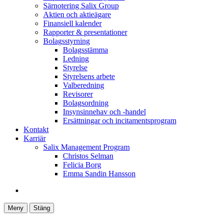
Särnotering Salix Group
Aktien och aktieägare
Finansiell kalender
Rapporter & presentationer
Bolagsstyrning
Bolagsstämma
Ledning
Styrelse
Styrelsens arbete
Valberedning
Revisorer
Bolagsordning
Insynsinnehav och -handel
Ersättningar och incitamentsprogram
Kontakt
Karriär
Salix Management Program
Christos Selman
Felicia Borg
Emma Sandin Hansson
Meny
Stäng