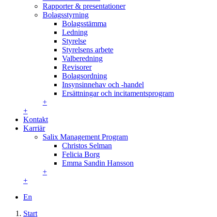
Rapporter & presentationer
Bolagsstyrning
Bolagsstämma
Ledning
Styrelse
Styrelsens arbete
Valberedning
Revisorer
Bolagsordning
Insynsinnehav och -handel
Ersättningar och incitamentsprogram
+
+
Kontakt
Karriär
Salix Management Program
Christos Selman
Felicia Borg
Emma Sandin Hansson
+
+
En
Start