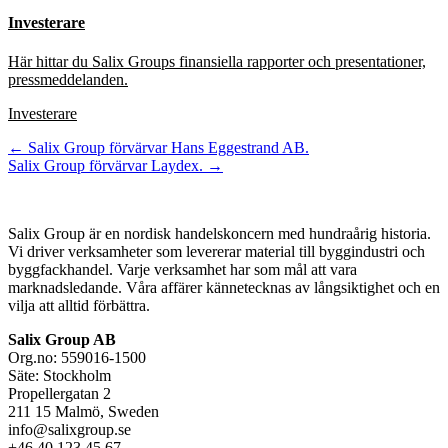
Investerare
Här hittar du Salix Groups finansiella rapporter och presentationer,
pressmeddelanden.
Investerare
Inläggsnavigering
←
Salix Group förvärvar Hans Eggestrand AB.
Salix Group förvärvar Laydex.
→
Salix Group är en nordisk handelskoncern med hundraårig historia.
Vi driver verksamheter som levererar material till byggindustri och
byggfackhandel. Varje verksamhet har som mål att vara
marknadsledande. Våra affärer kännetecknas av långsiktighet och en
vilja att alltid förbättra.
Salix Group AB
Org.no: 559016-1500
Säte: Stockholm
Propellergatan 2
211 15 Malmö, Sweden
info@salixgroup.se
+46 40 123 45 67