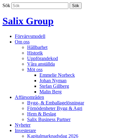
Hoppa
Sök
Sök
till
innehållet
Salix Group
Förvärvsmodell
Om oss
Hållbarhet
Historik
Uppförandekod
Våra anställda
Möt oss
Emmelie Norbeck
Johan Nyman
Stefan Gillberg
Malin Berg
Affärsområden
Bygg- & Emballagelösningar
Förnödenheter Bygg & Agri
Hem & Beslag
Salix Business Partner
Nyheter
Investerare
Kapitalmarknadsdag 2026