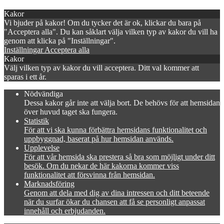
×
Kakor
Vi bjuder på kakor! Om du tycker det är ok, klickar du bara på
"Acceptera alla". Du kan såklart välja vilken typ av kakor du vill ha
genom att klicka på "Inställningar".
Inställningar
Acceptera alla
Kakor
Välj vilken typ av kakor du vill acceptera. Ditt val kommer att
sparas i ett år.
Nödvändiga
Dessa kakor går inte att välja bort. De behövs för att hemsidan
över huvud taget ska fungera.
Statistik
För att vi ska kunna förbättra hemsidans funktionalitet och
uppbyggnad, baserat på hur hemsidan används.
Upplevelse
För att vår hemsida ska prestera så bra som möjligt under ditt
besök. Om du nekar de här kakorna kommer viss
funktionalitet att försvinna från hemsidan.
Marknadsföring
Genom att dela med dig av dina intressen och ditt beteende
när du surfar ökar du chansen att få se personligt anpassat
innehåll och erbjudanden.