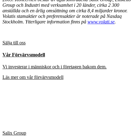
Group och Industri med verksamhet i 20 länder, cirka 2 300
anställda och en årlig omsättning om cirka 8,4 miljarder kronor.
Volatis stamaktier och preferensaktier är noterade på Nasdaq
Stockholm. Ytterligare information finns på
www.volati.se
.
Sälja till oss
Vår Förvärvsmodell
Vi investerar i människor och i företagen bakom dem.
Läs mer om vår förvärvsmodell
Salix Group
Våra affärsområden
Vi fokuserar på aktiviteter som gynnar varje verksamhet långsiktigt.
Våra affärsområden
Salix Group