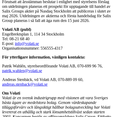
Förutsatt att årsstämman beslutar i enlighet med styrelsens förslag
om utdelningen planeras ett prospekt för upptagande till handel av
Salix Groups aktier på Nasdaq Stockholm att publiceras i slutet av
maj 2026. Utdelningen av aktierna och första handelsdag för Salix
Group planeras i så fall att äga rum den 15 juni 2026.
Volati AB (publ)
Engelbrektsplan 1, 114 34 Stockholm
Tel: 08-21 68 40
E-post:
info@volati.se
Organisationsnummer: 556555-4317
För ytterligare information, vänligen kontakta:
Patrik Wahlén, styrelseordförande Volati AB, 070-699 96 76,
patrik.wahlen@volati.se
Andreas Stenbäck, vd Volati AB, 070-889 09 60,
andreas.stenback@volati.se
Om Volati
Volati är en svensk industrigrupp med visionen att vara Sveriges
bästa ägare av medelstora bolag. Genom värdeskapande
tilläggsförvärv och långsiktigt hållbar bolagsutveckling har Volati
levererat en uthållig och stark lönsamhetstillväxt sedan starten
2003. Koncernen består av affärsområdena Salix Group, Ettiketto