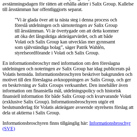
avstämningsdagen för rätten att erhålla aktier i Salix Group. Kallelse
till årsstämman har offentliggjorts separat.
”Vi är glada över att ta nästa steg i denna process och
föreslå utdelningen och särnoteringen av Salix Group
till årsstämman. Vi är övertygade om att detta kommer
att öka det långsiktiga aktieägarvärdet, och att både
Volati och Salix Group kan utvecklas mer gynnsamt
som självständiga bolag”, säger Patrik Wahlén,
styrelseordförande i Volati och Salix Group.
En informationsbroschyr med information om den föreslagna
utdelningen och noteringen av Salix Group har idag publicerats på
Volatis hemsida. Informationsbroschyren beskriver bakgrunden och
motivet till den föreslagna avknoppningen av Salix Group, och ger
en beskrivning av Salix Groups verksamhet. Den innehåller även
information om finansiella mål, utdelningspolicy och historisk
finansiell information för både Salix Group och kvarvarande Volati
(exklusive Salix Group). Informationsbroschyren utgör ett
beslutsunderlag för Volatis aktieägare avseende styrelsens förslag att
dela ut aktierna i Salix Group.
Informationsbroschyren finns tillgänglig här:
Informationsbroschyr
(SVE)