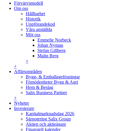
Förvärvsmodell
Om oss
Hållbarhet
Historik
Uppförandekod
Våra anställda
Möt oss
Emmelie Norbeck
Johan Nyman
Stefan Gillberg
Malin Berg
+
+
Affärsområden
Bygg- & Emballagelösningar
Förnödenheter Bygg & Agri
Hem & Beslag
Salix Business Partner
+
Nyheter
Investerare
Kapitalmarknadsdag 2026
Särnotering Salix Group
Aktien och aktieägare
Finansiell kalender